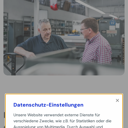
×
Datenschutz-Einstellungen
BRANCHEN &
Unsere Website verwendet externe Dienste für
verschiedene Zwecke, wie z.B. für Statistiken oder die
ANWENDUNGEN
Ausspielung von Multimedia. Durch Auswahl und