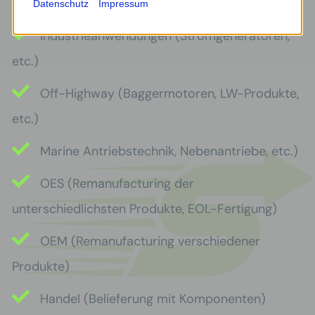
Datenschutz
Impressum
Industrieanwendungen (Stromgeneratoren,
etc.)
Off-Highway (Baggermotoren, LW-Produkte,
etc.)
Marine Antriebstechnik, Nebenantriebe, etc.)
OES (Remanufacturing der
unterschiedlichsten Produkte, EOL-Fertigung)
OEM (Remanufacturing verschiedener
Produkte)
Handel (Belieferung mit Komponenten)