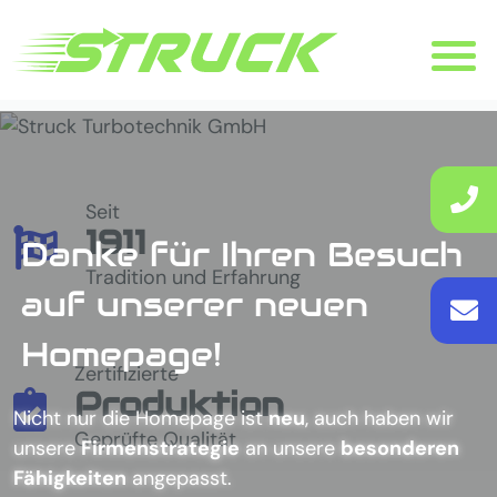
Seit
1911
Danke für Ihren Besuch
Tradition und Erfahrung
auf unserer neuen
Homepage!
Zertifizierte
Produktion
Nicht nur die Homepage ist
neu
, auch haben wir
Geprüfte Qualität
unsere
Firmenstrategie
an unsere
besonderen
Fähigkeiten
angepasst.