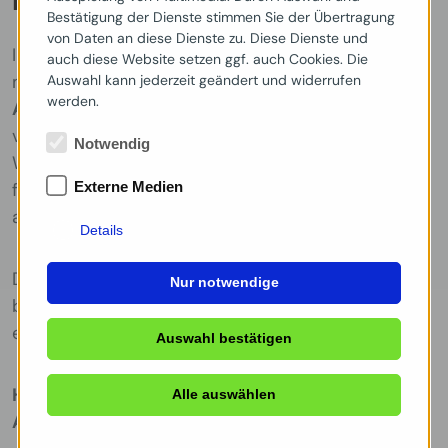
Bestätigung der Dienste stimmen Sie der Übertragung
von Daten an diese Dienste zu. Diese Dienste und
Im Laufe der letzten über 100 Jahre haben wir es
auch diese Website setzen ggf. auch Cookies. Die
mit den unterschiedlichsten
Branchen
und
Auswahl kann jederzeit geändert und widerrufen
werden.
Anwendungen
zu tun gehabt – und haben daraus
viel gelernt!
Notwendig
Wir können
OE-konforme Aftermarkt-Lösungen
Externe Medien
für nahezu alle Bereiche der angetriebenen Welt
anbieten.
Details
Das Ziel, die für jede Branche und Applikation
Nur notwendige
bestmögliche Lösung zu finden, erfordert natürlich
eine enge Partnerschaft mit unseren Kunden.
Auswahl bestätigen
Hier einige Beispiele von Branchen und
Alle auswählen
Applikationen, die wir abdecken können: